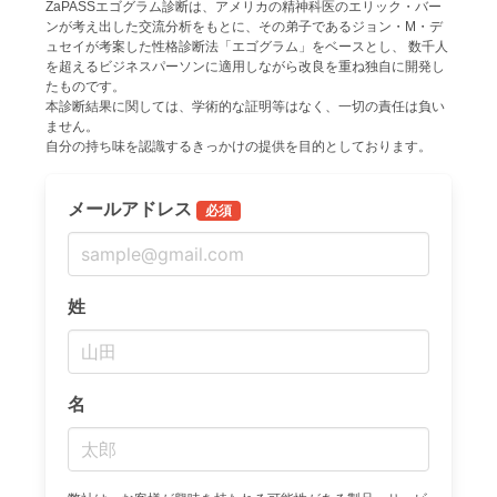
ZaPASSエゴグラム診断は、アメリカの精神科医のエリック・バー
ンが考え出した交流分析をもとに、その弟子であるジョン・M・デ
ュセイが考案した性格診断法「エゴグラム」をベースとし、 数千人
を超えるビジネスパーソンに適用しながら改良を重ね独自に開発し
たものです。

本診断結果に関しては、学術的な証明等はなく、一切の責任は負い
ません。

自分の持ち味を認識するきっかけの提供を目的としております。
メールアドレス
必須
姓
名